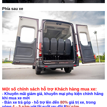
Phía sau xe
Một số chính sách hỗ trợ Khách hàng mua xe:
- Khuyến mãi giảm giá, khuyến mại phụ kiện chính hãng
khi mua xe mới
- Bán xe trả góp - hỗ trợ lên đến
80%
giá trị xe, trong
vòng
4 – 5 năm
với lãi suất ưu đãi 8
%/ năm