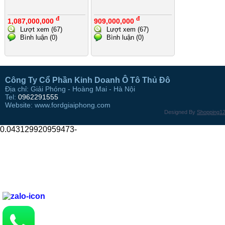
đ
đ
1,087,000,000
909,000,000
Lượt xem (67)
Lượt xem (67)
Bình luận (0)
Bình luận (0)
Công Ty Cổ Phần Kinh Doanh Ô Tô Thủ Đô
Địa chỉ: Giải Phóng - Hoàng Mai - Hà Nội
Tel:
0962291555
Website: www.fordgiaiphong.com
Designed By
Shopping1
0.043129920959473-