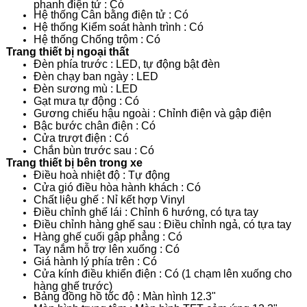
phanh điện tử : Có
Hệ thống Cân bằng điện tử : Có
Hệ thống Kiểm soát hành trình : Có
Hệ thống Chống trộm : Có
Trang thiết bị ngoại thất
Đèn phía trước : LED, tự động bật đèn
Đèn chạy ban ngày : LED
Đèn sương mù : LED
Gạt mưa tự động : Có
Gương chiếu hậu ngoài : Chỉnh điện và gập điện
Bậc bước chân điện : Có
Cửa trượt điện : Có
Chắn bùn trước sau : Có
Trang thiết bị bên trong xe
Điều hoà nhiệt độ : Tự động
Cửa gió điều hòa hành khách : Có
Chất liệu ghế : Nỉ kết hợp Vinyl
Điều chỉnh ghế lái : Chỉnh 6 hướng, có tựa tay
Điều chỉnh hàng ghế sau : Điều chỉnh ngả, có tựa tay
Hàng ghế cuối gập phẳng : Có
Tay nắm hỗ trợ lên xuống : Có
Giá hành lý phía trên : Có
Cửa kính điều khiển điện : Có (1 chạm lên xuống cho
hàng ghế trước)
Bảng đồng hồ tốc độ : Màn hình 12.3"