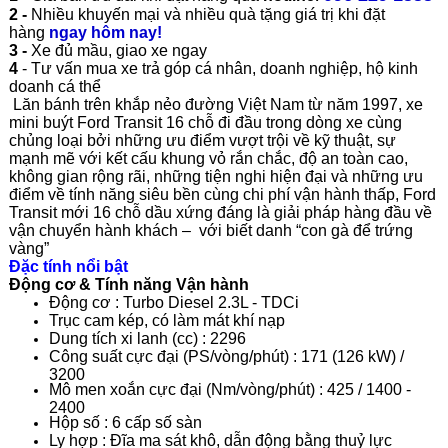
2 -
N
hiều khuyến mại v
à nhiều quà tặng giá trị
khi đặt
hàng
ngay hôm nay!
3 -
Xe đủ mầu, giao xe ngay
4
- Tư vấn mua xe trả góp cá nhân, doanh nghiệp, hộ kinh
doanh cá thể
Lăn bánh trên khắp nẻo đường Việt Nam từ năm 1997, xe
mini buýt Ford Transit 16 chỗ đi đầu trong dòng xe cùng
chủng loại bởi những ưu điểm vượt trội về kỹ thuật, sự
mạnh mẽ với kết cấu khung vỏ rắn chắc, độ an toàn cao,
không gian rộng rãi, những tiện nghi hiện đại và những ưu
điểm về tính năng siêu bền cùng chi phí vận hành thấp, Ford
Transit mới 16 chỗ dầu xứng đáng là giải pháp hàng đầu về
vận chuyển hành khách – với biết danh “con gà để trứng
vàng”
Đặc tính nổi bật
Động cơ & Tính năng Vận hành
Động cơ : Turbo Diesel 2.3L - TDCi
Trục cam kép, có làm mát khí nạp
Dung tích xi lanh (cc) : 2296
Công suất cực đại (PS/vòng/phút) : 171 (126 kW) /
3200
Mô men xoắn cực đại (Nm/vòng/phút) : 425 / 1400 -
2400
Hộp số : 6 cấp số sàn
Ly hợp : Đĩa ma sát khô, dẫn động bằng thuỷ lực