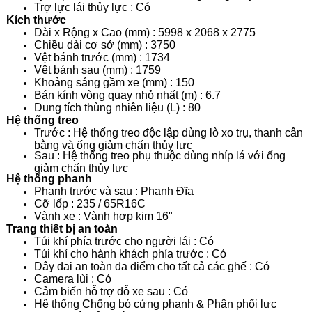
Trợ lực lái thủy lực : Có
Kích thước
Dài x Rộng x Cao (mm) : 5998 x 2068 x 2775
Chiều dài cơ sở (mm) : 3750
Vệt bánh trước (mm) : 1734
Vệt bánh sau (mm) : 1759
Khoảng sáng gầm xe (mm) : 150
Bán kính vòng quay nhỏ nhất (m) : 6.7
Dung tích thùng nhiên liệu (L) : 80
Hệ thống treo
Trước : Hệ thống treo độc lập dùng lò xo trụ, thanh cân
bằng và ống giảm chấn thủy lực
Sau : Hệ thống treo phụ thuộc dùng nhíp lá với ống
giảm chấn thủy lực
Hệ thống phanh
Phanh trước và sau : Phanh Đĩa
Cỡ lốp : 235 / 65R16C
Vành xe : Vành hợp kim 16"
Trang thiết bị an toàn
Túi khí phía trước cho người lái : Có
Túi khí cho hành khách phía trước : Có
Dây đai an toàn đa điểm cho tất cả các ghế : Có
Camera lùi : Có
Cảm biến hỗ trợ đỗ xe sau : Có
Hệ thống Chống bó cứng phanh & Phân phối lực