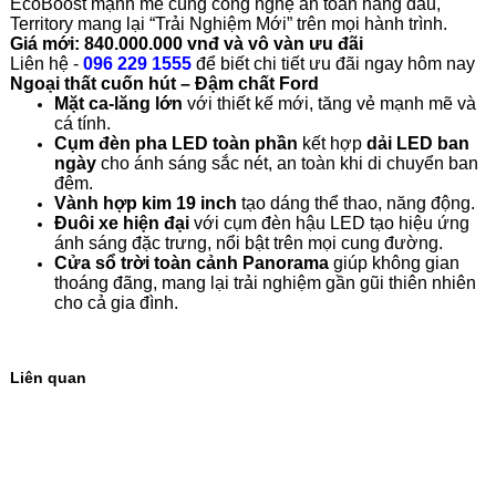
EcoBoost mạnh mẽ cùng công nghệ an toàn hàng đầu,
Territory mang lại “Trải Nghiệm Mới” trên mọi hành trình.
Giá mới: 840.000.000 vnđ và vô vàn ưu đãi
Liên hệ
-
096 229 1555
để biết chi tiết ưu đãi ngay hôm nay
Ngoại thất cuốn hút – Đậm chất Ford
Mặt ca-lăng lớn
với thiết kế mới, tăng vẻ mạnh mẽ và
cá tính.
Cụm đèn pha LED toàn phần
kết hợp
dải LED ban
ngày
cho ánh sáng sắc nét, an toàn khi di chuyển ban
đêm.
Vành hợp kim 19 inch
tạo dáng thể thao, năng động.
Đuôi xe hiện đại
với cụm đèn hậu LED tạo hiệu ứng
ánh sáng đặc trưng, nổi bật trên mọi cung đường.
Cửa sổ trời toàn cảnh Panorama
giúp không gian
thoáng đãng, mang lại trải nghiệm gần gũi thiên nhiên
cho cả gia đình.
Liên quan