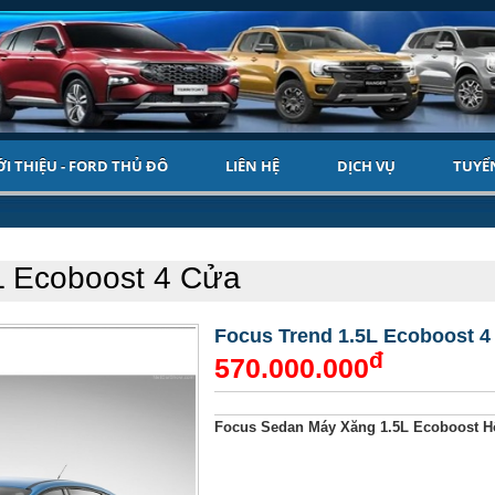
ỚI THIỆU - FORD THỦ ĐÔ
LIÊN HỆ
DỊCH VỤ
TUYỂ
L Ecoboost 4 Cửa
Focus Trend 1.5L Ecoboost 4
đ
570.000.000
Focus Sedan Máy Xăng 1.5L Ecoboost H