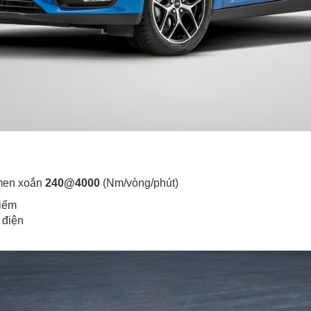
men xoắn
240@4000
(Nm/vòng/phút)
điểm
 điện