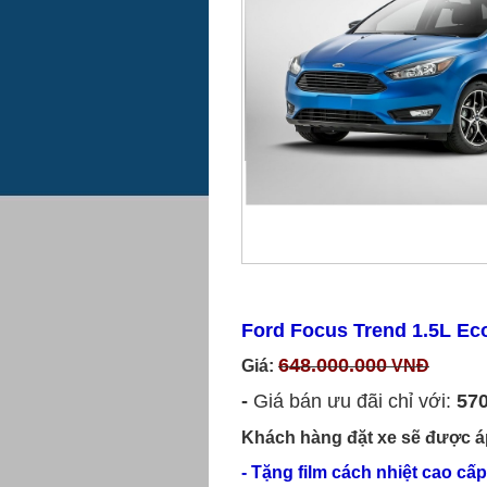
Ford Focus Trend 1.5L Ec
648.000.000
Giá:
VNĐ
-
Giá bán ưu đãi chỉ với:
570
Khách hàng đặt xe sẽ được á
- Tặng film cách nhiệt cao c