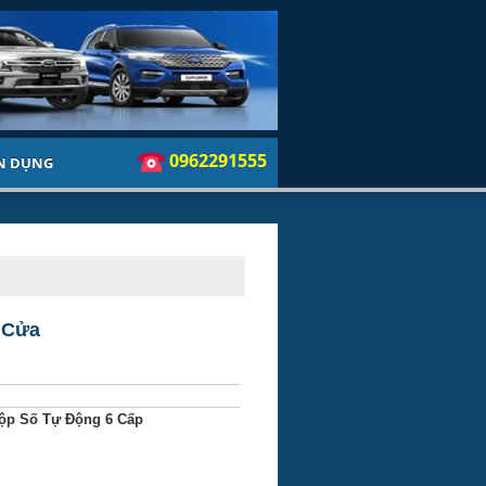
0962291555
N DỤNG
 Cửa
ộp Số Tự Động 6 Cấp