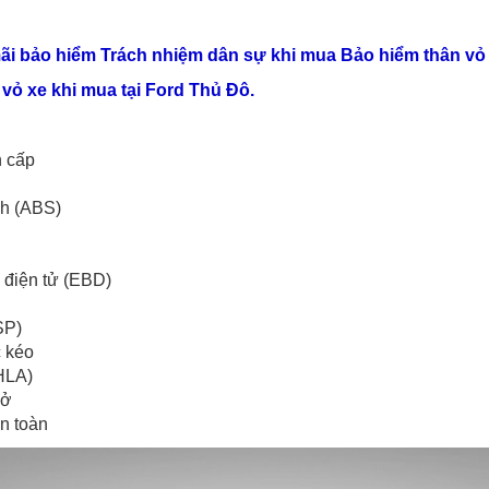
i bảo hiểm Trách nhiệm dân sự khi mua Bảo hiểm thân vỏ
vỏ xe khi mua tại Ford Thủ Đô.
n cấp
nh (ABS)
 điện tử (EBD)
SP)
c kéo
HLA)
mở
an toàn